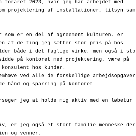
n foråret 2023, hvor jeg har arbejdet med 
om projektering af installationer, tilsyn samt
r som er en del af agreement kulturen, er 
en af de ting jeg sætter stor pris på hos 
lder både i det faglige virke, men også i stor
sidde på kontoret med projektering, være på 
 konsulent hos kunder. 

emhæve ved alle de forskellige arbejdsopgaver 
de hånd og sparring på kontoret.

rsøger jeg at holde mig aktiv med en løbetur 
iv, er jeg også et stort familie menneske der 
en og venner. 
