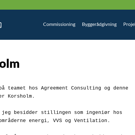
Commissioning
Byggerådgivning
Proje
holm
på teamet hos Agreement Consulting og denne 
r Korsholm.

 jeg besidder stillingen som ingeniør hos 
områderne energi, VVS og Ventilation.
