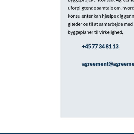
uforpligtende samtale om, hvor
konsulenter kan hjælpe dig genn
glæder os til at samarbejde med 
byggeplaner til virkelighed.
+45 77 34 81 13
agreement@agreeme