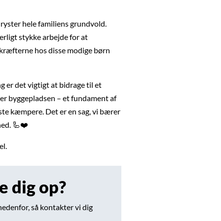
ryster hele familiens grundvold.
erligt stykke arbejde for at
 kræfterne hos disse modige børn
er det vigtigt at bidrage til et
er byggepladsen – et fundament af
ste kæmpere. Det er en sag, vi bærer
ed. 🦾❤️
l.
ge dig op?
nedenfor, så kontakter vi dig