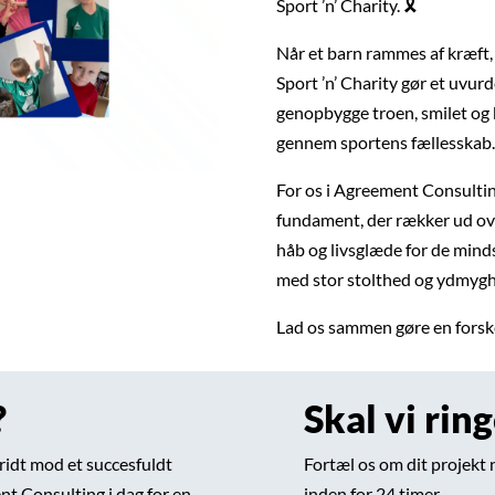
Sport ’n’ Charity. 🎗️
Når et barn rammes af kræft, 
Sport ’n’ Charity gør et uvurd
genopbygge troen, smilet og
gennem sportens fællesskab.
For os i Agreement Consulting 
fundament, der rækker ud ov
håb og livsglæde for de mind
med stor stolthed og ydmygh
Lad os sammen gøre en forske
?
Skal vi rin
skridt mod et succesfuldt
Fortæl os om dit projekt 
t Consulting i dag for en
inden for 24 timer.