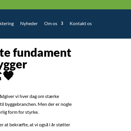
ktering
Nyheder
Om os
Kontakt os
ste fundament
bygger
️🧡
dgiver vi hver dag om stærke
 til byggebranchen. Men der er nogle
lig form for styrke.
er at bekræfte, at vi også i år støtter