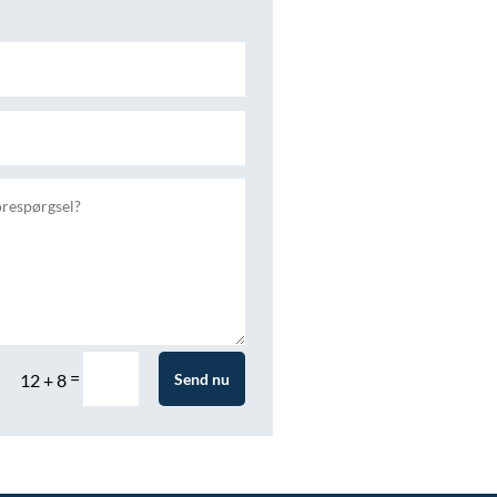
=
Send nu
12 + 8